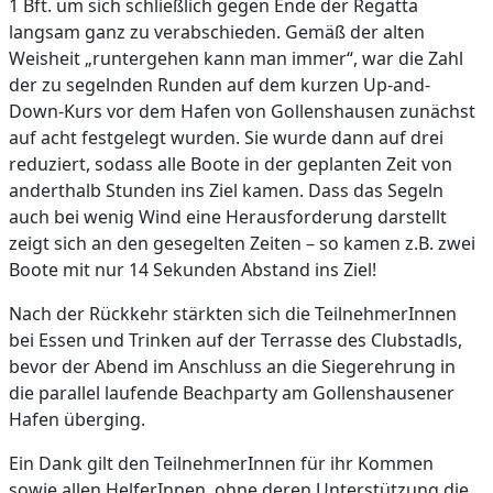
1 Bft. um sich schließlich gegen Ende der Regatta
langsam ganz zu verabschieden. Gemäß der alten
Weisheit „runtergehen kann man immer“, war die Zahl
der zu segelnden Runden auf dem kurzen Up-and-
Down-Kurs vor dem Hafen von Gollenshausen zunächst
auf acht festgelegt wurden. Sie wurde dann auf drei
reduziert, sodass alle Boote in der geplanten Zeit von
anderthalb Stunden ins Ziel kamen. Dass das Segeln
auch bei wenig Wind eine Herausforderung darstellt
zeigt sich an den gesegelten Zeiten – so kamen z.B. zwei
Boote mit nur 14 Sekunden Abstand ins Ziel!
Nach der Rückkehr stärkten sich die TeilnehmerInnen
bei Essen und Trinken auf der Terrasse des Clubstadls,
bevor der Abend im Anschluss an die Siegerehrung in
die parallel laufende Beachparty am Gollenshausener
Hafen überging.
Ein Dank gilt den TeilnehmerInnen für ihr Kommen
sowie allen HelferInnen, ohne deren Unterstützung die