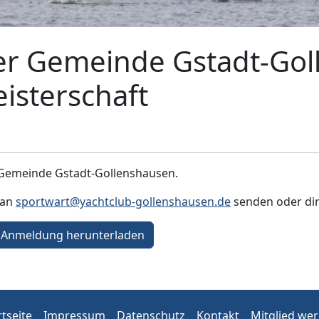
er Gemeinde Gstadt-Go
isterschaft
 Gemeinde Gstadt-Gollenshausen.
 an
sportwart@yachtclub-gollenshausen.de
senden oder dir
Anmeldung herunterladen
rtseite
Impressum
Datenschutz
Kontakt
Mitglied we