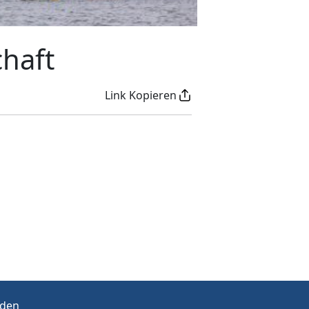
haft
Link Kopieren
rden