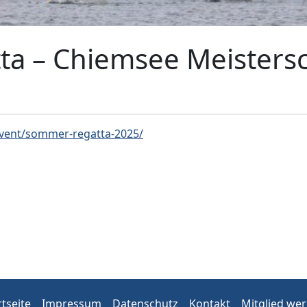
a – Chiemsee Meistersc
event/sommer-regatta-2025/
rtseite
Impressum
Datenschutz
Kontakt
Mitglied we