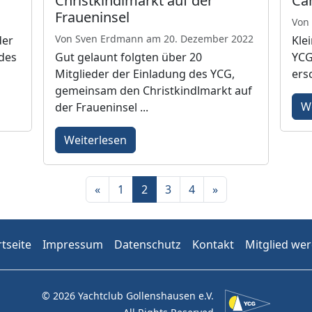
Christkindlmarkt auf der
Ca
Fraueninsel
Von 
Von Sven Erdmann am 20. Dezember 2022
der
Kle
des
Gut gelaunt folgten über 20
YCG
Mitglieder der Einladung des YCG,
ers
gemeinsam den Christkindlmarkt auf
W
der Fraueninsel ...
Weiterlesen
«
1
2
3
4
»
rtseite
Impressum
Datenschutz
Kontakt
Mitglied we
© 2026 Yachtclub Gollenshausen e.V.